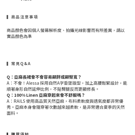
▍商品注意事項
商品顏色會因個人螢幕解析度、拍攝光線影響而有所差異，請以
實品顏色為準
▍常見Q&A
Q：亞麻長裙會不會容易顯胖或顯臀寬？
A：不會！Alessa 採用自然A字垂墜版型，加上高腰鬆緊設計，能
順著身形自然延伸比例，不貼臀腿反而更顯修長。
Q：100% Linen 亞麻穿起來會不舒服嗎？
A：RAILS 使用高品質天然亞麻，布料柔軟度與透氣度都非常優
秀。亞麻本身會隨穿著次數越來越柔軟，是非常適合夏季的天然
面料。
▍購買須知