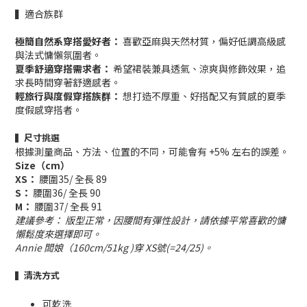
▍適合族群
極簡自然系穿搭愛好者：
喜歡亞麻與天然材質，偏好低調高級感
與法式慵懶氛圍者。
夏季舒適穿搭需求者：
希望裙裝兼具透氣、涼爽與修飾效果，追
求長時間穿著舒適感者。
輕旅行與度假穿搭族群：
想打造不厚重、好搭配又有質感的夏季
度假感穿搭者。
▍尺寸挑選
根據測量商品、方法、位置的不同，可能會有 +5% 左右的誤差。
Size（cm）
XS：
腰圍35/ 全長 89
S：
腰圍36/ 全長 90
M：
腰圍37/ 全長 91
建議參考： 版型正常，因腰間有彈性設計，請依據平常喜歡的慵
懶鬆度來選擇即可。
Annie 闆娘（160cm/51kg )穿 XS號(=24/25)。
▍清洗方式
可乾洗