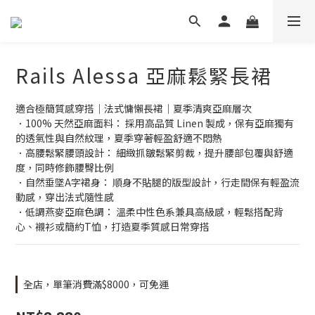
Rails Alessa 亞麻鬆緊長裙
適合極簡質感穿搭｜法式慵懶長裙｜夏季清爽亞麻層次
．100% 天然亞麻面料： 採用高品質 Linen 製成，保有亞麻獨有
的透氣性與自然紋理，夏季穿著輕盈舒適不悶熱
．高腰鬆緊腰頭設計： 細緻抓皺鬆緊剪裁，提升腰部包覆與舒適
度，同時修飾腰臀比例
．自然垂墜A字裙身： 順身不貼腿的版型設計，行走間保有輕盈流
動感，穿出法式隨性感
．低調燕麥亞麻色調： 溫柔中性色系兼具高級感，輕鬆搭配背
心、襯衫或簡約T恤，打造夏季質感日常穿搭
全店，單筆消費滿$8000，可免運