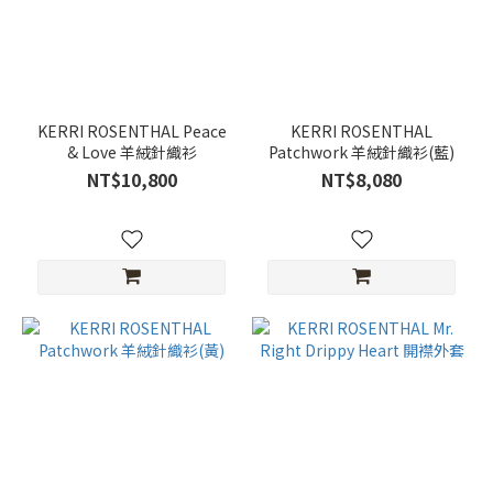
KERRI ROSENTHAL Peace
KERRI ROSENTHAL
& Love 羊絨針織衫
Patchwork 羊絨針織衫(藍)
NT$10,800
NT$8,080