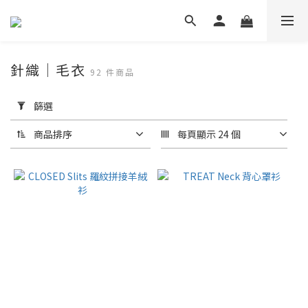
針織｜毛衣
92 件商品
套
用
篩選
篩
選
商品排序
每頁顯示 24 個
(0/20)
尺
寸
S
(41)
M
(38)
XS