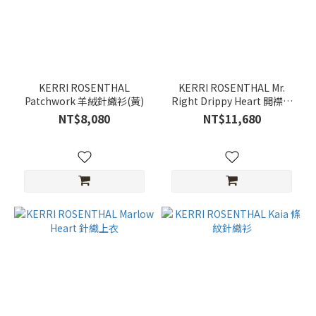
KERRI ROSENTHAL
KERRI ROSENTHAL Mr.
Patchwork 羊絨針織衫(黃)
Right Drippy Heart 開襟外
套
NT$8,080
NT$11,680