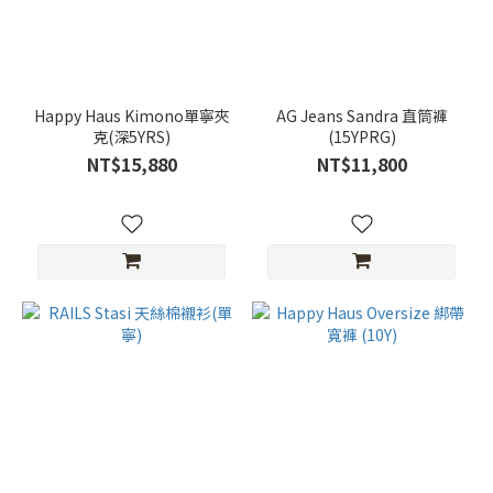
Happy Haus Kimono單寧夾
AG Jeans Sandra 直筒褲
克(深5YRS)
(15YPRG)
NT$15,880
NT$11,800