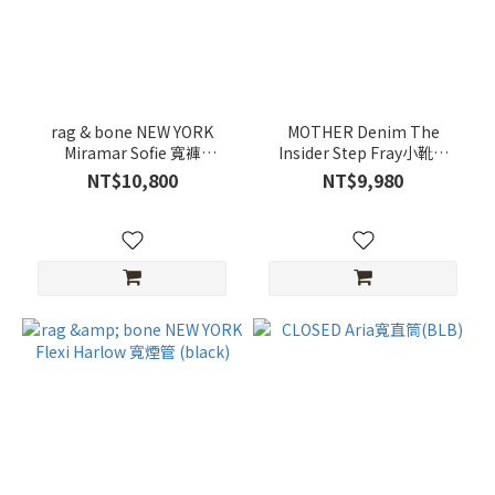
rag & bone NEW YORK
MOTHER Denim The
Miramar Sofie 寬褲
Insider Step Fray小靴型
(MEADOWBLUE)
(OLS深藍)
NT$10,800
NT$9,980