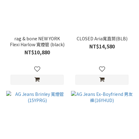
rag & bone NEW YORK
CLOSED Aria寬直筒(BLB)
Flexi Harlow 寬煙管 (black)
NT$14,580
NT$10,880