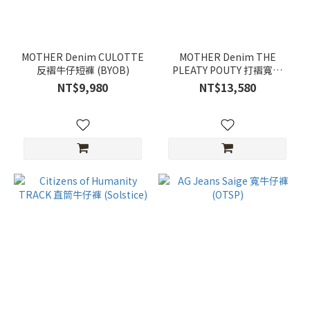
(25)
27
(20)
MOTHER Denim CULOTTE
MOTHER Denim THE
反褶牛仔短褲 (BYOB)
PLEATY POUTY 打褶寬褲
28
(Big Tipper)
NT$9,980
NT$13,580
(20)
S
(6)
38
(5)
36
(3)
M
(3)
看
更
多