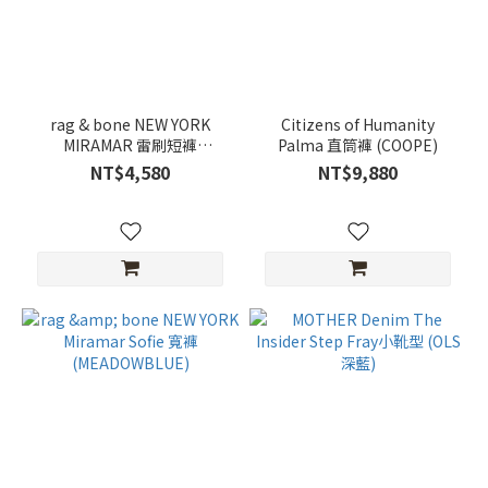
rag & bone NEW YORK
Citizens of Humanity
MIRAMAR 雷刷短褲
Palma 直筒褲 (COOPE)
(BROOKE)
NT$4,580
NT$9,880