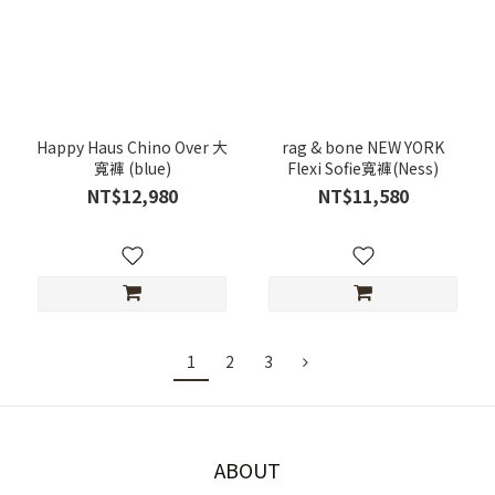
Happy Haus Chino Over 大
rag & bone NEW YORK
寬褲 (blue)
Flexi Sofie寬褲(Ness)
NT$12,980
NT$11,580
1
2
3
ABOUT