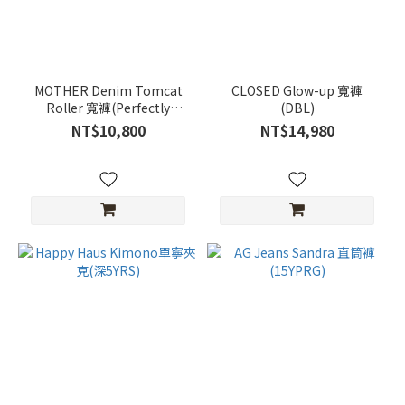
MOTHER Denim Tomcat
CLOSED Glow-up 寬褲
Roller 寬褲(Perfectly
(DBL)
Imper)
NT$10,800
NT$14,980