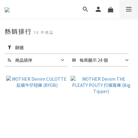
熱銷排行
58 件商品
套
用
篩選
篩
選
商品排序
每頁顯示 24 個
(0/20)
尺
寸
26
(30)
24
(29)
25