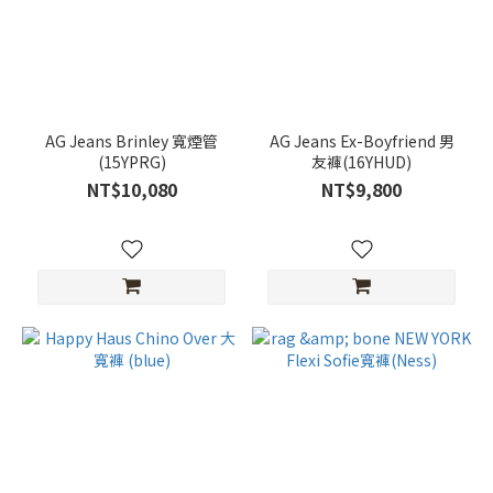
AG Jeans Brinley 寬煙管
AG Jeans Ex-Boyfriend 男
(15YPRG)
友褲(16YHUD)
NT$10,080
NT$9,800