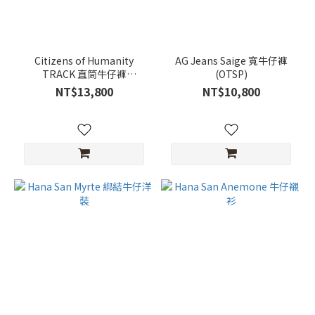
Citizens of Humanity
AG Jeans Saige 寬牛仔褲
TRACK 直筒牛仔褲
(OTSP)
(Solstice)
NT$13,800
NT$10,800