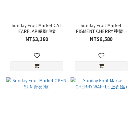
(1)
O/S
(1)
Sunday Fruit Market CAT
Sunday Fruit Market
EARFLAP 編織毛帽
PIGMENT CHERRY 連帽衛
衣(淺卡)
NT$3,180
NT$6,580