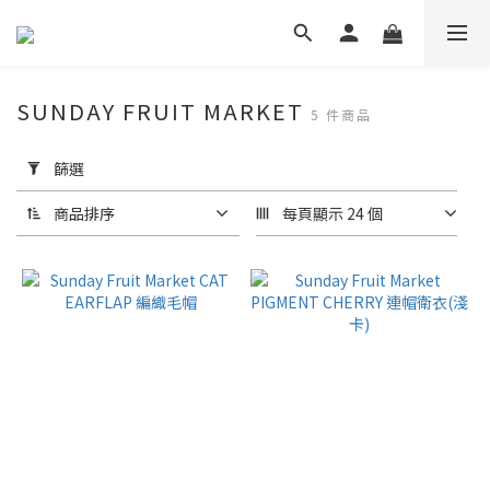
SUNDAY FRUIT MARKET
5 件商品
套
用
篩選
篩
選
商品排序
每頁顯示 24 個
(0/20)
尺
寸
S
(3)
M
(2)
L