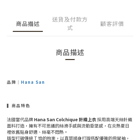
送貨及付款方
商品描述
顧客評價
式
商品描述
品牌｜
Hana San
▍商品特色
法國當代品牌
Hana San
Colchique 針織上衣
採用高端
天絲針織
面料
打造，擁有不可思議的絲滑手感與流動垂墜感，在炎熱夏日
裡依舊貼身舒適、絲毫不悶熱。
版型打破傳統 T 恤的拘束，以
直筒順身打版搭配優雅的飛鼠袖
，