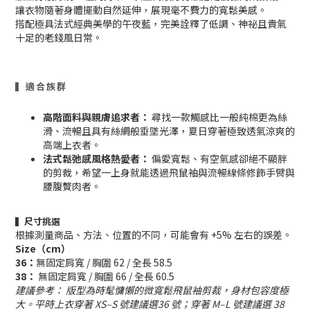
讓衣物隨著身體擺動自然延伸，展現毫不費力的寬鬆美感。
搭配極具法式經典美學的午夜
藍
，完美詮釋了低調、神祕且貴氣
十足的老錢風日常。
▍適合族群
高階面料與親膚追求者：
尋找一款觸感比一般純棉更為絲
滑、流暢且具有絲綢般垂墜光澤，夏日穿著極致透氣涼爽的
高端上衣者。
法式鬆弛感風格熱愛者：
偏愛寬鬆、有空氣感卻絕不顯胖
的剪裁，希望一上身就能透過飛鼠袖與流暢線條修飾手臂與
腰腹贅肉者。
▍尺寸挑選
根據測量商品、方法、位置的不同，可能會有 +5% 左右的誤差。
Size（cm）
36
：
無固定肩寬 / 胸圍 62 / 全長 58.5
38：
無固定肩寬 / 胸圍 66 / 全長 60.5
建議參考： 版型為時髦慵懶的微寬鬆飛鼠袖剪裁，身材包容度極
大。
平時上衣穿著 XS–S 號建議選36 號；穿著 M–L 號建議選 38