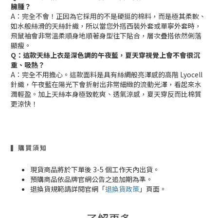
臃腫？
A：完全不會！正因為它採用的不是硬挺的棉料，而是極其柔軟、
如水般絲滑的天絲針織，所以當您外搭西裝外套或單寧外套時，
飛鼠袖會非常溫柔順身地順著身型往下貼合，層次疊搭依然俐落
顯瘦。
Q：這款天絲上衣是深色調的午夜藍，夏天穿視覺上會不會很沉
重、吸熱？
A：完全不用擔心。這款面料是具有絲綢般亮澤感的高階 Lyocell
針織，午夜藍在陽光下會折射出非常細緻的流動光澤，看起來水
潤輕盈。加上天絲本身極致乾爽、透氣涼感，夏天穿反而比棉質
更涼快！
▍購買須知
現貨商品將於下單後 3-5 個工作天內出貨。
預購商品依品牌官網公告之追加期為準。
退換貨規範請詳閱官網「
退換貨政策
」頁面。