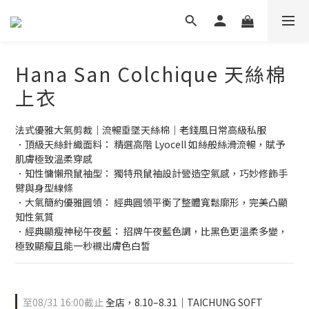
Hana San Colchique 天絲棉
上衣
法式優雅大氣剪裁｜流暢垂墜天絲棉｜老錢風日常高級私服
．頂級天絲針織面料： 精選高階 Lyocell 如絲般絲滑流暢，賦予
肌膚極致溫柔穿感
．知性慵懶飛鼠袖型： 獨特飛鼠袖設計營造空氣感，巧妙修飾手
臂與身型線條
．大氣簡約優雅圓領： 經典圓領平衡了整體寬鬆廓形，完美凸顯
知性氣質
．經典顯瘦神秘午夜藍： 招牌午夜藍色調，比黑色更溫柔多變，
極致顯瘦且能一秒襯出膚色白皙
至
08/31 16:00
截止
全店，8.10–8.31｜TAICHUNG SOFT