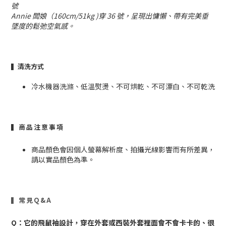
號
Annie 闆娘（160cm/51kg )穿
36 號
，呈現出慵懶、帶有完美垂
墜度的鬆弛空氣感。
▍清洗方式
冷水機器洗滌、低溫熨燙、不可烘乾、不可漂白、不可乾洗
▍商品注意事項
商品顏色會因個人螢幕解析度、拍攝光線影響而有所差異，
請以實品顏色為準。
▍常見Q&A
Q：
它的飛鼠袖設計，穿在外套或西裝外套裡面會不會卡卡的、很