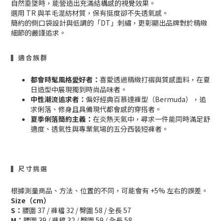
自然垂墜時，能營造出充滿結構感的視覺效果。
選用 TR 與羊毛混紡材質，保有挺度卻不失透氣感。
簡約的側口袋設計與低調的「DT」刺繡，更彰顯出品牌對於精緻
細節的嚴謹追求。
▍適合族群
都會時髦風格愛好者：
喜愛透過精緻打褶與質感面料，在夏
日造型中展現獨到時尚品味者。
中性潮流追求者：
偏好經典百慕達褲型（Bermuda），追
求俐落、修身且具備現代都會感的穿搭者。
夏季俐落簡約主義：
在炎熱天氣中，尋求一件能同時滿足舒
適度、透氣性與專業氣場的五分西裝短褲者。
▍尺寸挑選
根據測量商品、方法、位置的不同，可能會有 +5% 左右的誤差。
Size（cm）
S：
腰圍 37 / 褲檔 32 / 臀圍 58 / 全長 57
M：
腰圍 39 / 褲檔 32 / 臀圍 59 / 全長 58