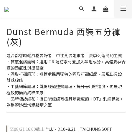
Dunst Bermuda 西裝五分褲
(灰)
適合都會時髦風格愛好者｜中性潮流追求者｜夏季俐落簡約主義
．質感混紡面料：選用 TR 混紡素材並加入羊毛成分，具備夏季合
適的透氣性與挺闊度
．圓形打褶廓形：褲管處採用獨特的圓形打褶細節，展現出具設
計感線條
．工藝細節處理：縫份經過整齊處理，提升著用舒適度，更展現
極致的簡約純粹美感
．品牌標誌繡花：後口袋處綴有極具辨識度的「DT」刺繡標誌，
為整體造型增添點睛之筆
至
08/31 16:00
截止
全店，8.10–8.31｜TAICHUNG SOFT