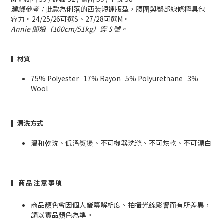
建議參考：
此款為俐落的西裝短褲版型，腰圍與臀部線條極具包
容力。24/25/26可選S、27/28可選M。
Annie 闆娘（160cm/51kg）穿 S 號。
▍材質
75% Polyester 17% Rayon 5% Polyurethane 3%
Wool
▍清洗方式
溫和乾洗、低溫熨燙、不可機器洗滌、不可烘乾、不可漂白
▍商品注意事項
商品顏色會因個人螢幕解析度、拍攝光線影響而有所差異，
請以實品顏色為準。