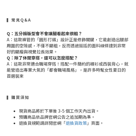
▍常見Q&A
Q：五分褲版型會不會讓腿看起來很粗？
A：這款褲管的「圓形打褶」設計正是修飾關鍵，它能創造出腿部
周圍的空隙感，不僅不顯粗，反而透過挺括的面料線條達到非常
好的顯瘦與視覺拉長效果。
Q：除了休閒穿搭，還可以怎麼搭配？
A：這款非常適合職場穿搭！搭配一件簡約的襯衫或西裝背心，就
能營造出專業大氣的「都會職場風格」，是許多時髦女性夏日的
首選裝束
▍購買須知
現貨商品將於下單後 3-5 個工作天內出貨。
預購商品依品牌官網公告之追加期為準。
退換貨規範請詳閱官網「
退換貨政策
」頁面。