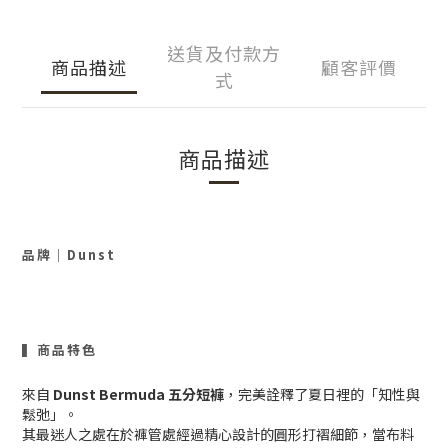
送貨及付款方
商品描述
顧客評價
式
商品描述
品牌
｜
Dunst
▍商品特色
來自
Dunst Bermuda 五分短褲
，完美詮釋了夏日裡的「知性與
鬆弛」。
其最迷人之處在於褲管處經過精心設計的圓形打褶細節，當布料