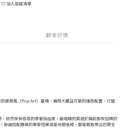
加入追蹤清單
顧客評價
入了濃郁的普普風（Pop Art）靈魂，運用大膽且可愛的撞色配置，打破
時，依然保有極高的穿著自由度。最吸睛的莫過於胸前那枚招牌的
的品牌核心。無論搭配簡單的單寧短褲或是休閒長裙，都能輕鬆穿出巴黎女