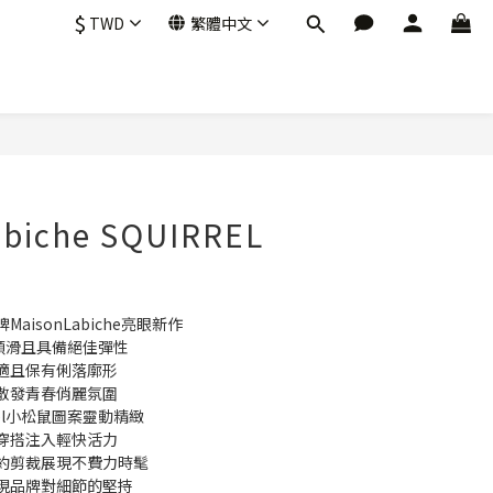
$
TWD
繁體中文
立即購買
abiche SQUIRREL
isonLabiche亮眼新作
順滑且具備絕佳彈性
適且保有俐落廓形
散發青春俏麗氛圍
rel小松鼠圖案靈動精緻
穿搭注入輕快活力
約剪裁展現不費力時髦
現品牌對細節的堅持