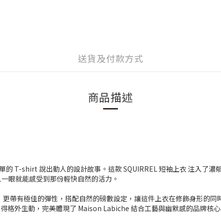
送貨及付款方式
商品描述
簡單的 T-shirt 說出動人的設計故事。這款 SQUIRREL 短袖上衣 注
人一眼就能感受到那份輕快自然的活力。
，更帶有極佳的彈性，搭配自然的磅數設定，讓這件上衣在修飾身形的同
景下顯得格外生動，完美體現了 Maison Labiche 結合工藝與幽默感