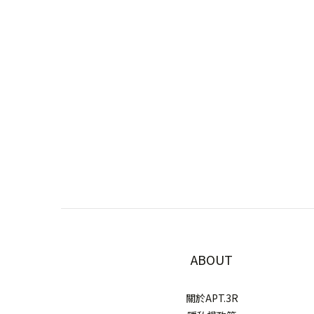
ABOUT
關於APT.3R