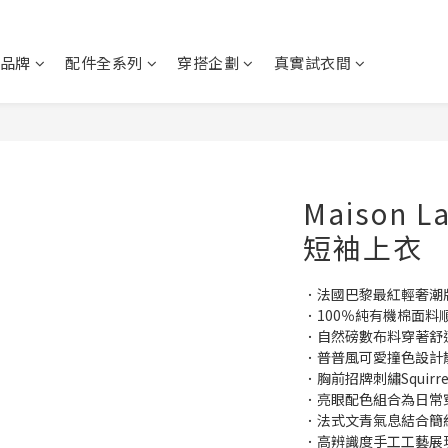
品牌
配件全系列
穿搭企劃
真實試衣間
Maison L
短袖上衣
．法國巴黎最紅輕奢潮牌Ma
．100％純有機棉面料
．自然磅數布料穿著舒
．普普風可愛撞色設計
．胸前招牌刺繡Squir
．亮眼配色組合為日常
．法式文青氣息結合簡
．高辨識度手工工藝展