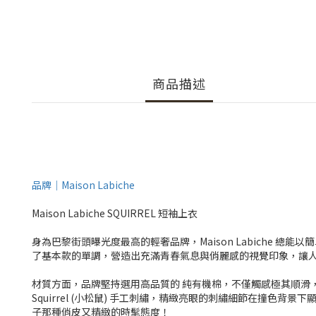
商品描述
品牌｜Maison Labiche
Maison Labiche SQUIRREL 短袖上衣
身為巴黎街頭曝光度最高的輕奢品牌，Maison Labiche 總能以
了基本款的單調，營造出充滿青春氣息與俏麗感的視覺印象，讓
材質方面，品牌堅持選用高品質的 純有機棉，不僅觸感極其順滑
Squirrel (小松鼠) 手工刺繡，精緻亮眼的刺繡細節在撞色背
子那種俏皮又精緻的時髦態度！