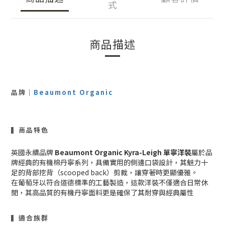
式
商品描述
品牌｜
Beaumont Organic
▍商品特色
英國永續品牌
Beaumont Organic Kyra-Leigh 單寧洋裝
屬於品
牌經典的有機棉丹寧系列，具備實用的側邊口袋設計，其魅力十
足的背部挖背（scooped back）剪裁，讓穿著時更顯優雅。
在葡萄牙以符合道德標準的工藝製造，這款洋裝不僅適合日常休
閒，其高品質的有機丹寧面料更是確保了其耐穿與經典屬性
▍適合族群