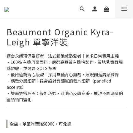
Beaumont Organic Kyra-
Leigh 單寧洋裝
適合永續環保愛好者｜法式鬆弛感熱愛者｜追求日常實用主義
．100% 有機丹寧面料：嚴選高品質有機棉製作，質地紮實且觸
感親膚，並通過 GOTS 認證
．優雅極簡背心版型：採用無袖背心剪裁，展現俐落肩頸線條
．精緻分層細節：裙身設計有細膩的裁片細節（panelled 
accents）
．雙面穿搭巧思：設計巧妙，可隨心反轉穿著，展現不同深度的
圓領領口變化
全店，單筆消費滿$8000，可免運