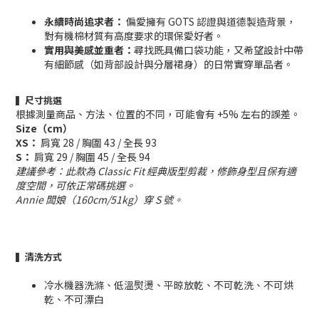
永續時尚追求者：
偏愛擁有 GOTS 認證與道德製造背景，
對有機棉材質有高度要求的環保愛好者。
實用與美感並重者：
尋找既具備口袋功能，又希望設計中帶
有細節感（如背部設計與分層裙身）的日常實穿單品者。
▍尺寸挑選
根據測量商品、方法、位置的不同，可能會有 +5% 左右的誤差。
Size（cm）
XS：
肩寬 28 / 胸圍 43 / 全長 93
S：
肩寬 29 / 胸圍 45 / 全長 94
建議參考：此款為 Classic Fit 經典版型剪裁，修飾身型且保有適
度空間，可依正常碼挑選。
Annie 闆娘（160cm/51kg）穿 S 號。
▍清洗方式
冷水機器洗滌、低溫熨燙、平晾放乾、不可乾洗、不可烘
乾、不可漂白