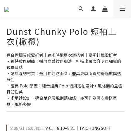
Dunst Chunky Polo 短袖上
衣(橄欖)
適合極簡質感愛好者｜追求時髦層次穿搭者｜夏季針織愛好者
．獨特紋理編織：採用立體紋理織法，打造出層次分明且細膩的
視覺質感
．透氣混紡材質：選用棉混紡面料，兼具夏季所需的舒適度與透
氣性
．經典 Polo 領型：結合經典 Polo 領與短袖設計，風格簡約且極
具知性美
．多用途設計：適合單穿展現俐落線條，亦可作為層次疊搭單
品，風格多變
至
08/31 16:00
截止
全店，8.10–8.31｜TAICHUNG SOFT