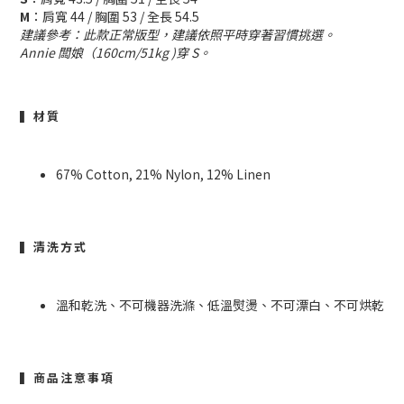
M
：肩寬 44 / 胸圍 53 / 全長 54.5
建議參考：此款正常版型，建議依照平時穿著習慣挑選。
Annie 闆娘（160cm/51kg )穿 S。
▍材質
67% Cotton, 21% Nylon, 12% Linen
▍清洗方式
溫和乾洗、不可機器洗滌、低溫熨燙、不可漂白、不可烘乾
▍商品注意事項