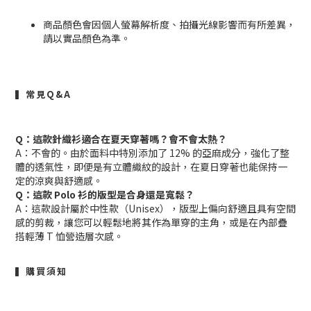
商品顏色會因個人螢幕解析度、拍攝光線影響而有所差異，
請以實品顏色為準。
▍常見Q&A
Q：這款針織衫適合在夏天穿著嗎？會不會太熱？
A：不會的。由於面料中特別添加了 12% 的亞麻成分，強化了整
體的透氣性，即便是有立體織紋的設計，在夏日穿著也能保持一
定的涼爽與舒適感。
Q：這款 Polo 衫的版型是合身還是寬鬆？
A：這款設計屬於中性款（Unisex），版型上偏向舒適且具有空間
感的剪裁，讓您可以輕鬆地將其作為單穿的主角，或是在內部疊
搭輕薄 T 恤營造層次感。
▍購買須知