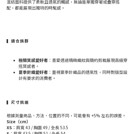
混紡面料提供了柔軟且透氣的觸感，無論是單獨穿著或疊穿搭
配，都能展現出獨特的時髦感。
▍適合族群
極簡質感愛好者
：喜愛透過精緻織紋與簡約剪裁展現高級穿
搭質感者。
夏季針織愛好者
：重視夏季針織品的透氣性，同時對版型設
計有要求的消費者。
▍尺寸挑選
根據測量商品、方法、位置的不同，可能會有 +5% 左右的誤差。
Size（cm）
XS
：肩寬 43 / 胸圍 49 / 全長 53.5
S
：肩寬 43.5 / 胸圍 51 / 全長 54