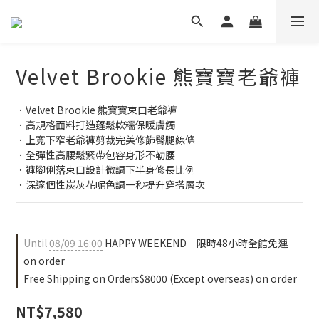
Velvet Brookie 熊寶寶老爺褲
．Velvet Brookie 熊寶寶束口老爺褲
．高規格面料打造蓬鬆軟糯保暖膚觸
．上寬下窄老爺褲剪裁完美修飾臀腿線條
．全彈性高腰鬆緊帶包容身形不勒腰
．褲腳俐落束口設計微調下半身修長比例
．深邃個性炭灰花呢色調一秒提升穿搭層次
Until
08/09 16:00
HAPPY WEEKEND｜限時48小時全館免運
on order
Free Shipping on Orders$8000 (Except overseas) on order
NT$7,580