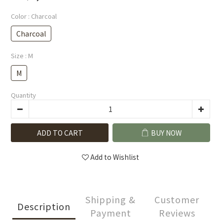
Color
: Charcoal
Charcoal
Size
: M
M
Quantity
ADD TO CART
BUY NOW
Add to Wishlist
Shipping &
Customer
Description
Payment
Reviews