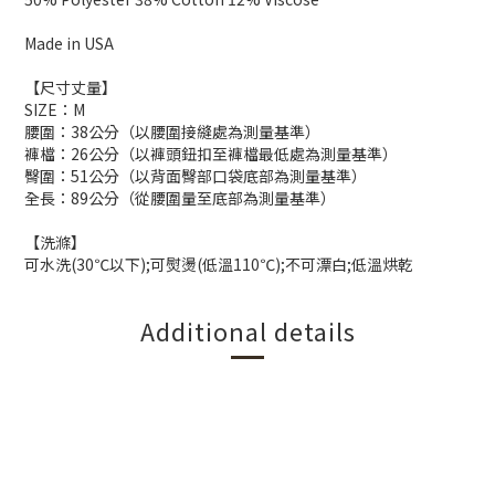
Made in USA
【尺寸丈量】
SIZE：M
腰圍：38公分（以腰圍接縫處為測量基準）
褲檔：26公分（以褲頭鈕扣至褲檔最低處為測量基準）
臀圍：51公分（以背面臀部口袋底部為測量基準）
全長：89公分（從腰圍量至底部為測量基準）
【洗滌】
可水洗(30℃以下);可熨燙(低溫110℃);不可漂白;低溫烘乾
Additional details