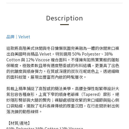
Description
品牌｜Velvet
這款將高階美式休閒與冬日慵懶氛圍完美融為一體的休閒束口褲
出自美國時尚精品 Velvet，特別選用 50% Polyester、38%
Cotton 與 12% Viscose 複合面料。不僅擁有如熊寶寶般的蓬鬆
保暖度，極致柔軟且帶有適度懸垂感的布料結構，更兼具了出色
的抗皺度與順身彈力。在質感深邃的炭灰花呢底色上，透過細緻
的面料紋理，展現出豐富而內斂的時髦層次。
剪裁上精準捕捉了高智感的簡法美學，高腰全彈性鬆緊帶設計大
氣包容各種身形，上寬下窄的順身老爺褲（Tapered）廓形，絕
妙隱形臀部與大腿的贅肉；褲腳處順理收緊的束口細節與貼心側
口袋點綴，擺脫了毛料長褲傳統的厚重沉悶，在行走間折射出俐
落洗鍊的動態線條。
【材質/產地】
50% Polyester 38% Cotton 12% Viscose