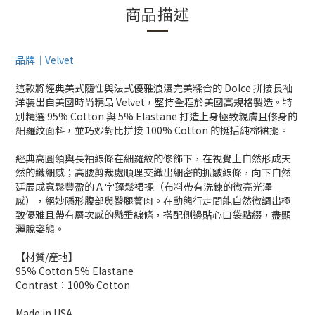
商品描述
品牌｜Velvet
這款將經典美式隨性與法式優雅浪漫完美糅合的 Dolce 拼接長袖
洋裝出自美國時尚精品 Velvet，堅持全程於美國高規格製造。特
別精選 95% Cotton 與 5% Elastane 打造上身極致親膚且修身的
細羅紋面料，並巧妙對比拼接 100% Cotton 的挺括純棉裙擺。
經典高圓領與長袖線條在細羅紋的修飾下，在視覺上自然形成天
然的纖細感；高腰剪裁處順理交織出細密的抓皺線條，向下自然
延展成寬鬆豐盈的 A 字蓬鬆裙擺（布料帶有洗鍊的微亮光澤
感），絕妙隱形腹部與臀腿贅肉。在動態行走間能自然微調出極
致優雅且帶有層次感的懸垂線條，搭配側邊貼心口袋點綴，盡顯
灑脫姿態。
【材質/產地】
95% Cotton 5% Elastane
Contrast：100% Cotton
Made in USA