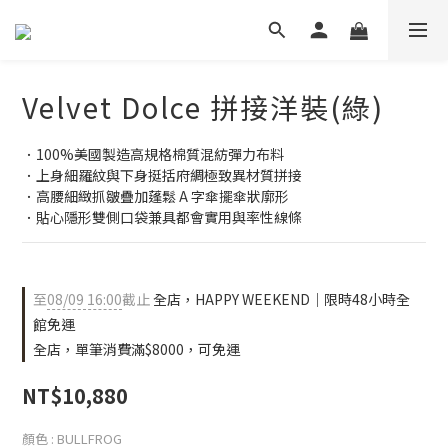
Velvet Dolce 拼接洋裝(綠)
．100%美國製造高規格棉質混紡彈力布料
．上身細羅紋與下身挺括府綢極致異材質拼接
．高腰細緻抓皺疊加蓬鬆 A 字傘擺傘狀廓形
．貼心隱形雙側口袋兼具都會實用與率性線條
至
08/09 16:00
截止
全店，HAPPY WEEKEND｜限時48小時全
館免運
全店，單筆消費滿$8000，可免運
NT$10,880
顏色
: BULLFROG