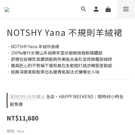
NOTSHY Yana 不規則羊絨裙
．NOTSHY Yana 羊絨中長裙
．100%喀什米爾山羊絨帶來雲朵般輕極致軟糯體感
．舒適包容彈性高腰頭能夠完美貼合身形並修飾腹部線條
．獨具匠心的不對稱下擺剪裁在走動間打造流暢垂墜動感
．經典深邃黑輕鬆穿出名媛貴氣與法式慵懶女人味
至
08/09 16:00
截止
全店，HAPPY WEEKEND｜限時48小時全
館免運
NT$11,680
顏色
: Noir