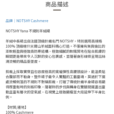
商品描述
品牌｜NOTSHY Cashmere
NOTSHY Yana 不規則羊絨裙
羊絨中長裙出自法國頂級針織名門 NOTSHY，特別選用高規格
100% 頂級喀什米爾山羊絨面料精心打造。不僅擁有無與倫比的
澎軟輕盈與極致高防寒結構，極致細膩的軟糯質地在貼合肌膚的
瞬間更是帶來令人沉醉的安心包裹感，並隨著身形線條呈現出絲
滑流暢的精品垂墜度。
剪裁上採取實穿且包容度極高的寬幅彈性高腰頭設計，能溫柔貼
合腹部而不勒身。整件裙子最令人驚豔的工藝靈魂，莫過於下擺
處流暢俐落的不規則不對稱剪裁，打破了傳統針織半身裙容易顯
得厚重鬆垮的刻板印象，隨著妳的步伐與轉身在雙腿間擺盪出靈
動且富有層次的空氣感，在視覺上極致顯瘦並大段延伸下半身比
例。
【材質/產地】
100% Cashmere