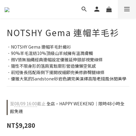
NOTSHY Gema 連帽羊毛衫
．NOTSHY Gema 連帽羊毛針織衫
．90%羊毛混紡10%頂級山羊絨擁有溫潤膚觸
．微V領無抽繩經典連帽設定優雅延伸頸部視覺線條
．隨性不限身形的落肩寬鬆廓形營造慵懶空氣感
．前短後長搭配兩側下擺開衩細節完美修飾臀腿線條
．優雅大氣的Sandstone砂岩色調完美演繹高階老錢風休閒美學
至
08/09 16:00
截止
全店，HAPPY WEEKEND｜限時48小時全
館免運
NT$9,280