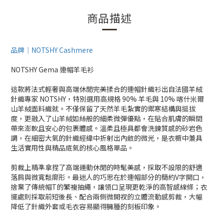
商品描述
品牌｜NOTSHY Cashmere
NOTSHY Gema 連帽羊毛衫
這款將法式輕奢與高端休閒完美揉合的連帽針織衫出自法國羊絨
針織專家 NOTSHY，特別選用高規格 90% 羊毛與 10% 喀什米爾
山羊絨面料織就。不僅保留了天然羊毛紮實的禦寒結構與挺拔
度，更融入了山羊絨如絲般的細柔微彈優點，在貼合肌膚的瞬間
帶來澎軟且安心的包裹體感。溫柔且極具都會洗鍊質感的砂岩色
調，在細密大氣的針織經緯中折射出內斂的微光，是衣櫥中兼具
生活實用性與精品底氣的核心風格單品。
剪裁上精準拿捏了高端運動休閒的時髦美感，採取不設限的舒適
落肩與微寬鬆廓形。最迷人的巧思在於連帽部分的簡約V字開口，
捨棄了傳統帽T的繁複抽繩，讓領口呈現更乾淨的高智感線條；衣
擺處則採取前短後長、配合兩側微開衩的立體流動感剪裁，大幅
降低了針織外套或毛衣容易顯得臃腫的刻板印象。