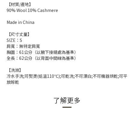
【材質/產地】
90% Wool 10% Cashmere
Made in China
【尺寸丈量】
SIZE：S
肩寬：無特定肩寬
胸圍：61公分（以腋下接縫處為基準）
全長：62公分（以背面中間線為基準）
【洗滌】
冷水手洗;可熨燙(低溫110℃);可乾洗;不可漂白;不可機器烘乾;可平
放晾乾
了解更多