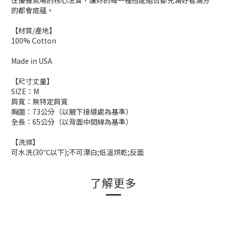
性優雅氣場的核心法寶，讓妳的每一種搭配組合都充滿好看滿分
的都會底蘊。
【材質/產地】
100% Cotton
Made in USA
【尺寸丈量】
SIZE：M
肩寬：無特定肩寬
胸圍：73公分（以腋下接縫處為基準）
全長：65公分（以背面中間線為基準）
【洗滌】
可水洗(30℃以下);不可漂白;低溫烘乾;反面
了解更多