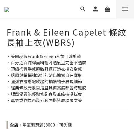
Frank & Eileen Capelet 條紋
長袖上衣(WBRS)
．美國品牌Frank＆Eileen人氣口碑剪裁
．百分之百純棉面料輕薄透氣且完全不透膚
．頂級棉質手感極致舒適打造衣櫃安全感
．落肩與蝙蝠袖設計勾勒出慵懶自在廓形
．圓弧衣襬搭配收起的抽鬚袖子展現細節
．經典條紋元素百搭且具備高度都會時髦感
．版型優異能輕鬆修飾身形並維持挺拔度
．單穿或作為西裝外套內搭皆展現層次美
全店，單筆消費滿$8000，可免運