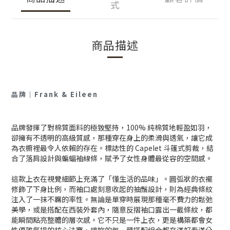
式
商品描述
品牌
｜
Frank & Eileen
品牌發揮了對棉質面料的極致堅持，100% 純棉質地輕盈如羽，
卻擁有不透明的高級質感，那種穿在身上的柔滑與透氣，讓它成
為衣櫥裡最令人依賴的存在。標誌性的 Capelet 斗篷式剪裁，結
合了落肩設計與蝙蝠袖線條，賦予了女性身體最從容的空間感。
這款上衣在視覺細節上充滿了「懂生活的品味」。圓弧狀的衣襬
修飾了下身比例，而袖口處刻意收起的抽鬚設計，則為經典條紋
注入了一抹不羈的率性。無論是單穿時展現那種毫不費力的鬆弛
美學，或是搭配在西裝外套內，隨意反摺袖口露出一截條紋，都
能瞬間點亮整體的層次感。它不只是一件上衣，更是構築都會女