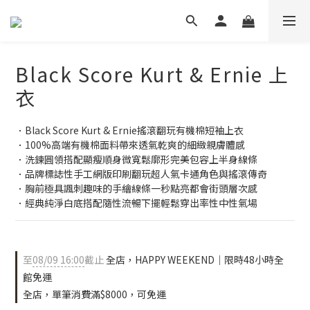
Black Score Kurt & Ernie 上
衣
．Black Score Kurt & Ernie搖滾翻玩有機棉短袖上衣
．100%高端有機棉面料帶來透氣乾爽的細緻親膚體感
．洗鍊圓領搭配顯瘦順身微寬鬆廓形完美包容上半身線條
．品牌標誌性手工網版印刷翻玩超人氣卡通角色與搖滾傳奇
．胸前極具諷刺趣味的手繪線條一秒點亮都會街頭層次感
．經典純淨白底搭配隨性流暢下擺輕鬆穿出率性中性氣場
至
08/09 16:00
截止
全店，HAPPY WEEKEND｜限時48小時全
館免運
全店，單筆消費滿$8000，可免運