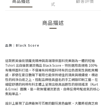
商品描述
顧客評價
式
商品描述
品牌｜Black Score
這款將英倫街頭龐克精神與高端環保面料完美融為一體的短袖
Tshirt 出自倫敦潮流精品 Black Score，特別選用高規格 100%
有機棉面料打造。不僅擁有純棉面料特有的出色透氣性與乾爽觸
感，即便在夏日艷陽下著用也能保持絕佳的清爽與親膚度。標誌
性的純淨白底之上，搭配品牌極具盛名的手工網版印刷工藝，在
細密舒適的純棉布料主體上呈現出極具話題性的惡搞搖滾（Kurt
& Ernie）圖騰，是一款無懼潮流更迭、自帶反骨時髦底氣的核心
焦點單品。
設計上展現了品牌最無可匹敵的翻玩黑色幽默，大膽將經典芝麻