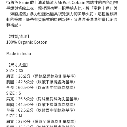
街角色 Ernie 戴上油漬搖滾大師 Kurt Cobain 標誌性的白色粗框
墨鏡與條紋上衣，懷裡還抱著一把手繪吉他，將「童趣卡通」與
「頹廢搖滾」暴力碰撞出極具視覺張力的美學火花。這種幽默諷
刺的筆觸，既帶有英倫式的原創叛逆，又洋溢著滿滿的當代潮流
藝術感。
【材質/產地】
100% Organic Cotton
Made in India
【尺寸丈量】
SIZE：XS
肩寬：36公分（肩線至肩線為測量基準）
胸圍：42.5公分（以腋下接縫處為基準）
全長：60.5公分（以背面中間線為基準）
SIZE：S
肩寬：36.5公分（肩線至肩線為測量基準）
胸圍：44.5公分（以腋下接縫處為基準）
全長：62.5公分（以背面中間線為基準）
SIZE：M
肩寬：37公分（肩線至肩線為測量基準）