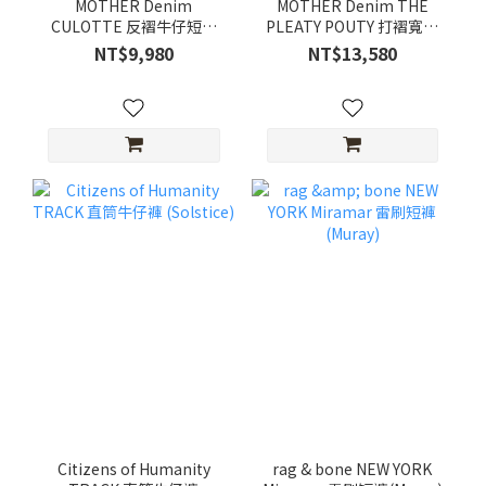
MOTHER Denim
MOTHER Denim THE
CULOTTE 反褶牛仔短褲
PLEATY POUTY 打褶寬褲
(BYOB)
(Big Tipper)
NT$9,980
NT$13,580
Citizens of Humanity
rag & bone NEW YORK