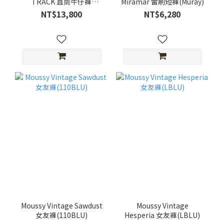
TRACK 直筒牛仔褲
Miramar 雷刷短褲(Muray)
(Solstice)
NT$13,800
NT$6,280
Moussy Vintage Sawdust
Moussy Vintage
女友褲(110BLU)
Hesperia 女友褲(LBLU)