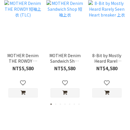
MOTHER Denim
MOTHER Denim
8-Bit by Mostly
THE ROWDY 短
Sandwich Shop
Heard Rarely
袖上衣 (TLC)
短袖上衣
Seen Heart
NT$5,580
NT$5,580
NT$4,580
breaker 上衣