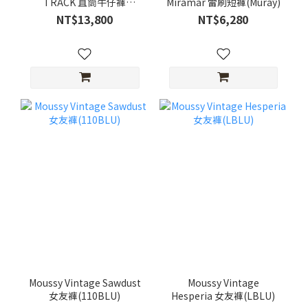
TRACK 直筒牛仔褲
Miramar 雷刷短褲(Muray)
(Solstice)
NT$13,800
NT$6,280
Moussy Vintage Sawdust
Moussy Vintage
女友褲(110BLU)
Hesperia 女友褲(LBLU)