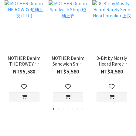
MOTHER Denim
MOTHER Denim
8-Bit by Mostly
THE ROWDY 短
Sandwich Shop
Heard Rarely
袖上衣 (TLC)
短袖上衣
Seen Heart
NT$5,580
NT$5,580
NT$4,580
breaker 上衣