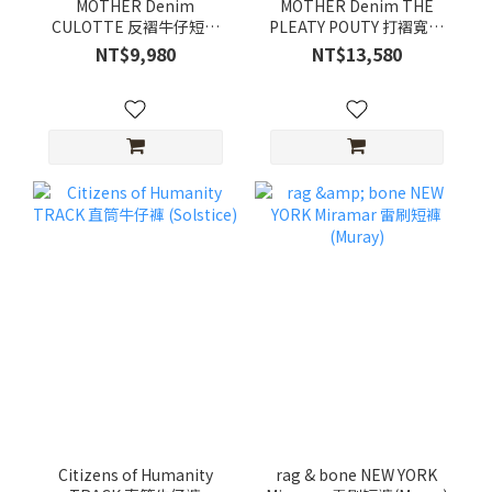
MOTHER Denim
MOTHER Denim THE
CULOTTE 反褶牛仔短褲
PLEATY POUTY 打褶寬褲
(BYOB)
(Big Tipper)
NT$9,980
NT$13,580
Citizens of Humanity
rag & bone NEW YORK