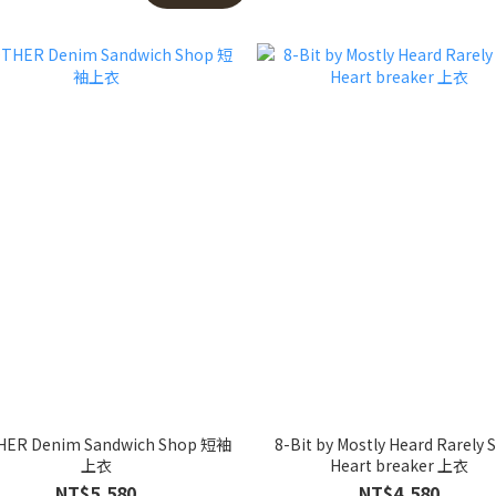
ER Denim Sandwich Shop 短袖
8-Bit by Mostly Heard Rarely 
上衣
Heart breaker 上衣
NT$5,580
NT$4,580