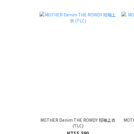
MOTHER Denim THE ROWDY 短袖上衣
MOTH
(TLC)
NT$5,580