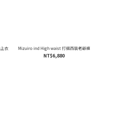
短袖上衣
Mizuiro ind High waist 打褶西裝老爺褲
The Loom Atel
C.T. Plage 
NT$6,880
NT$