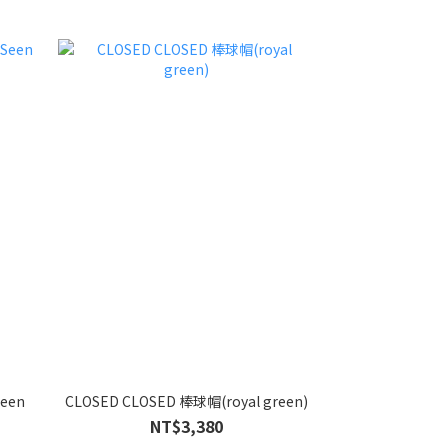
Seen
CLOSED CLOSED 棒球帽(royal green)
MOTHER Deni
rag & bone
褲 
NT$3,380
NT